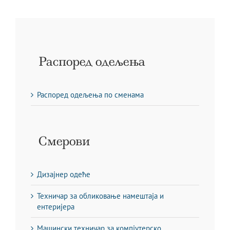
Распоред одељења
Распоред одељења по сменама
Смерови
Дизајнер одеће
Техничар за обликовање намештаја и
ентеријера
Машински техничар за компјутерско