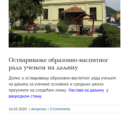
Остваривање образовно-васпитног
рада учењем на даљину
Допис о остваривању образовно-васпитног рада учењем
на даљину за ученике основних и средњих школа
преузмите на следећем линку
Настава на даљину у
ванредном стању
16.03.2020.
|
Актуелно
|
0 Comments