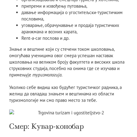
припреми и извођењу путовања,
давање информација о угоститељски-туристичким
пословима,
уговарање, обрачунавање и продаја туристичких
аранжмана и возних карата,
Rent-a-car послова и др.
Знање и вештине који су стечени током школовања,
омогућава ученицима овог смера успешан наставак
школовања на великом броју факултета и високих школа
струковних студија, посебно на онима где се изучава и
примењује
туризмологија
.
Уколико себе видиш као будућег туристичког радника, а
желиш да овладаш знањем и вештинама из области
туризмологије ми смо право место за тебе.
Смер: Кувар-конобар