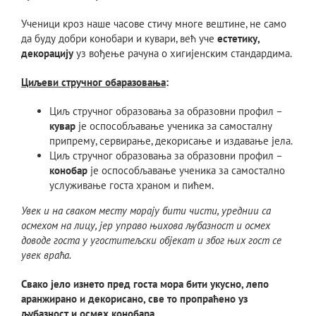
Ученици кроз наше часове стичу многе вештине, не само
да буду добри конобари и кувари, већ уче
естетику,
декорацију
уз вођење рачуна о хигијенским стандардима.
Циљеви стручног обаразовања
:
Циљ стручног образовања за образовни профил –
кувар
је оспособљавање ученика за самосталну
припрему, сервирање, декорисање и издавање јела.
Циљ стручног образовања за образовни профил –
конобар
је оспособљавање ученика за самостално
услуживање госта храном и пићем.
Увек
и на
сваком
месту
морају
бити
чисти,
уредни
и са
осмехом
на
лицу,
јер
управо
њихова
љубазност
и осмех
доводe
гостa
у
угоститељски
објекат
и због
њих
гост
се
увек
вра
ћа.
Свако
јело
изнето
пред
госта
мора
бити
укусно,
лепо
аран
жирано
и декорисано, све
то
пропра
ћено
уз
љубазност
и осмех
конобара.