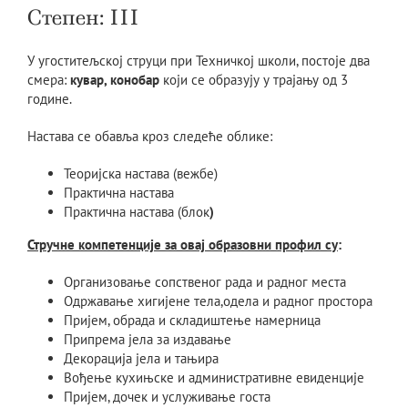
Степен: III
У угоститељској струци при Техничкој школи, постоје два
смера:
кувар,
конобар
који се образују у трајању од 3
године.
Настава се обавља кроз следеће облике:
Теоријска настава (вежбе)
Практична настава
Практична настава (блок
)
Стручне компетенције за овај образовни профил су
:
Организовање сопственог рада и радног места
Одржавање хигијене тела,одела и радног простора
Пријем, обрада и складиштење намерница
Припрема јела за издавање
Декорација јела и тањира
Вођење кухињске и административне евиденције
Пријем, дочек и услуживање госта