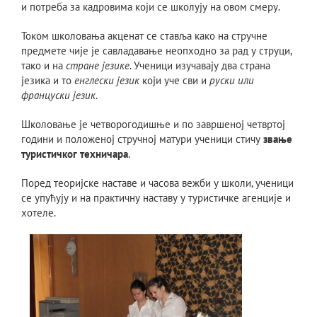
и потреба за кадровима који се школују на овом смеру.
Током школовања акценат се ставља како на стручне
предмете чије је савладавање неопходно за рад у струци,
тако и на
стране језике
. Ученици изучавају два страна
језика и то
енглески језик
који уче сви и
руски или
француски језик
.
Школовање је четворогодишње и по завршеној четвртој
години и положеној стручној матури ученици стичу
звање
туристичког техничара
.
Поред теоријске наставе и часова вежби у школи, ученици
се упућују и на практичну наставу у туристичке агенције и
хотеле.