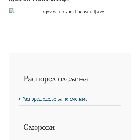
Распоред одељења
Распоред одељења по сменама
Смерови