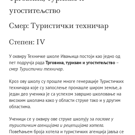
угоститељство
Смер: Туристички техничар
Степен: IV
У оквиру Техничке школе Ивањица постоји као једно од
пет подручја рада
Трговина, туризам и угоститељство
–
смер Туристички техничар
.
Кроз ову школу су прошле многе генерације Туристичких
техничара које су запослење пронашле широм земље, а
један део ученика је са успехом завршио школовање на
високим школама како у области струке тако и у другим
областима.
Ученици се у оквиру ове струке школују за
послове у
туристичким агенцијама и рецепцијама хотела
.
Повећањем броја хотела и туристичких агенција јавља се