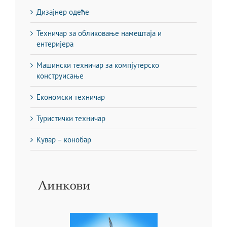
Дизајнер одеће
Техничар за обликовање намештаја и
ентеријера
Машински техничар за компјутерско
конструисање
Економски техничар
Туристички техничар
Кувар – конобар
Линкови