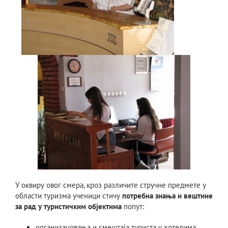
У оквиру овог смера, кроз различите стручне предмете у
области туризма ученици стичу
потребна знања и вештине
за рад у туристичким објектима
попут:
организацовања и смештаја туриста у хотелима,