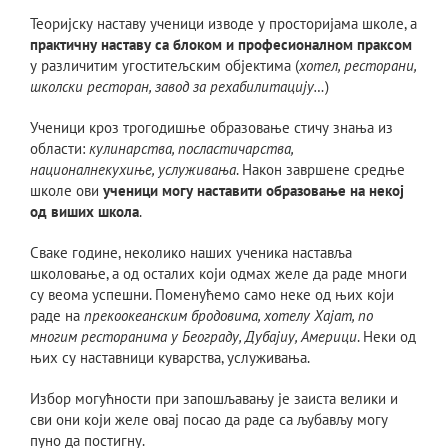
Теоријску наставу ученици изводе у просторијама школе, а
практичну наставу са блоком и професионалном праксом
у различитим угоститељским објектима (
хотел, ресторани,
школски ресторан, завод за рехабилитацију…
)
Ученици кроз трогодишње образовање стичу знања из
области:
кулинарства, посластичарства,
националнекухиње, услуживања
. Након завршене средње
школе ови
ученици могу наставити образовање на некој
од виших школа
.
Сваке године, неколико наших ученика наставља
школовање, а од осталих који одмах желе да раде многи
су веома успешни. Поменућемо само неке од њих који
раде на
прекоокеанским бродовима, хотелу Хајат, по
многим ресторанима у Београду, Дубајиу, Америци
. Неки од
њих су наставници куварства, услуживања.
Избор могућности при запошљавању је заиста велики и
сви они који желе овај посао да раде са љубављу могу
пуно да постигну.