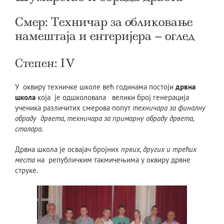
Смер: Техничар за обликовање
намештаја и ентеријера – оглед
Степен: IV
У оквиру техничке школе већ годинама постоји
дрвна
школа
која је одшколовала велики број генерација
ученика различитих смерова попут
техничара за финалну
обраду дрвета, техничара за примарну обраду дрвета,
столара
.
Дрвна школа је освајач бројних
првих, других и трећих
места
на републичким такмичењима у оквиру дрвне
струке.