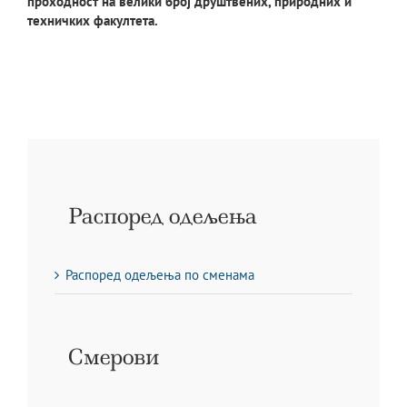
проходност на велики број друштвених, природних и
техничких факултета.
Распоред одељења
Распоред одељења по сменама
Смерови