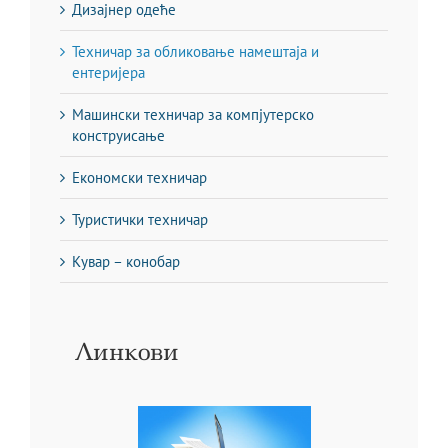
Дизајнер одеће
Техничар за обликовање намештаја и
ентеријера
Машински техничар за компјутерско
конструисање
Економски техничар
Туристички техничар
Кувар – конобар
Линкови