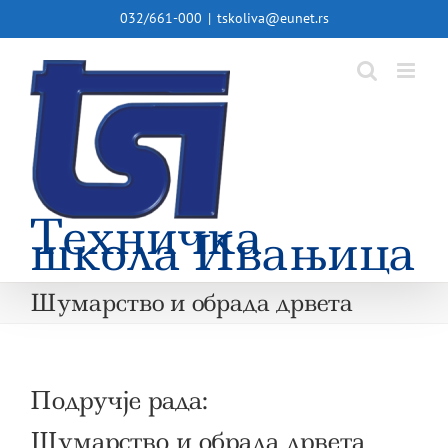
Skip
032/661-000
|
tskoliva@eunet.rs
to
content
Техничка
школа Ивањица
Шумарство и обрада дрвета
Подручје рада:
Шумарство и обрада дрвета