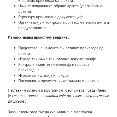
и осталих производа од дрвета.
Начине површинске обраде дрвета (улепшавања
дрвета).
Структуру производне документације.
Организацију и контролу производње, маркетинга и
предузетништва.
Из ових знања проистичу вештине:
Пројектовање намештаја и осталих производа од
дрвета.
Израде техничко-технолошке документације.
Контроле квалитета намештаја и процеса
производње.
Израде калкулација и понуда.
Пословног и предузетничког начина мишљења.
Наставним планом и програмом овог смера предвиђено
је
стицање знања и вештина која могу олакшати наставак
школовања
.
Завршетком овог смера ученицима је омогућена