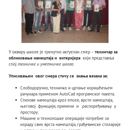
У оквиру школе је тренутно актуелан смер –
техничар за
обликовање намештаја и ентеријера
који представља
спој
техничке и уметничке школе
.
Уписивањем овог смера стичу се знања везана за:
Слободоручно, техничко и цртање коришћењем
рачунара применом AutoCad програмског пакета.
Стилове намештаја кроз епохе, врсте намештаја,
његовој функцији, примени и распоређивању у
простору.
Машине и технолошке операције потребне за
израду свих врста намештаја, грађевинске столарије