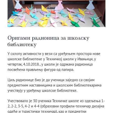
Оригами радионица за школску
библиотеку
У склопу активности у вези са уређењем простора нове
школске библиотеке у Техничкој школи у Ивањици, у
четвртак, 4.10.2018., у школи је одржана радионица
посвећена прављењу фигура од папира.
Циљ радионице био је да ученици заједно са својим
предметним наставницима и школским библиотекарима
учествују у уређењу школске библиотеке.
Учествовало је 30 ученика Техничке школе из одељења 1-
2, 2-2, 3-5, 4-2 и 4-4 (образовни профили-техничар дизајна
одеће и туристички техничар), као и предметни