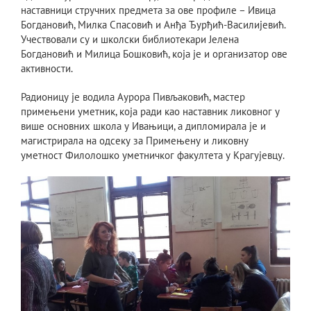
наставници стручних предмета за ове профиле – Ивица
Богдановић, Милка Спасовић и Анђа Ђурђић-Василијевић.
Учествовали су и школски библиотекари Јелена
Богдановић и Милица Бошковић, која је и организатор ове
активности.
Радионицу је водила Аурора Пивљаковић, мастер
примењени уметник, која ради као наставник ликовног у
више основних школа у Ивањици, а дипломирала је и
магистрирала на одсеку за Примењену и ликовну
уметност Филолошко уметничког факултета у Крагујевцу.