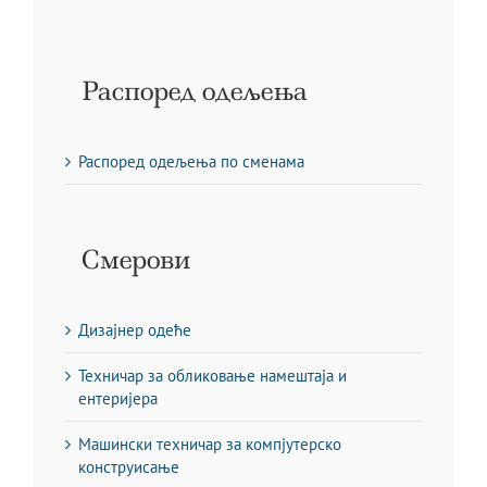
Распоред одељења
Распоред одељења по сменама
Смерови
Дизајнер одеће
Техничар за обликовање намештаја и
ентеријера
Машински техничар за компјутерско
конструисање