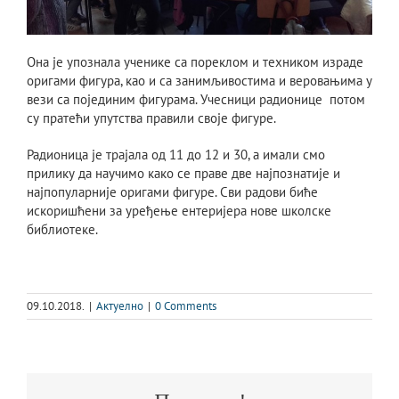
Она је упознала ученике са пореклом и техником израде
оригами фигура, као и са занимљивостима и веровањима у
вези са појединим фигурама. Учесници радионице потом
су пратећи упутства правили своје фигуре.
Радионица је трајала од 11 до 12 и 30, а имали смо
прилику да научимо како се праве две најпознатије и
најпопуларније оригами фигуре. Сви радови биће
искоришћени за уређење ентеријера нове школске
библиотеке.
09.10.2018.
|
Актуелно
|
0 Comments