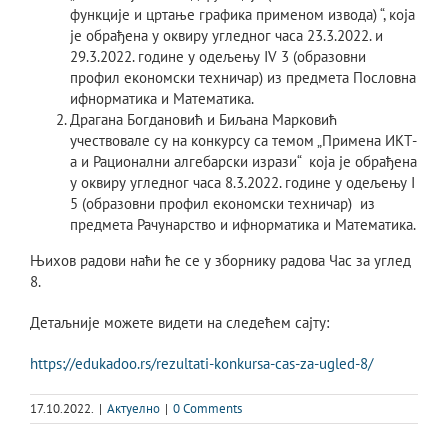
функције и цртање графика применом извода) “, која
је обрађена у оквиру угледног часа 23.3.2022. и
29.3.2022. године у одељењу IV 3 (образовни
профил економски техничар) из предмета Пословна
ифнорматика и Математика.
Драгана Богдановић и Биљана Марковић
учествовале су на конкурсу са темом „Примена ИКТ-
а и Рационални алгебарски изрази“ која је обрађена
у оквиру угледног часа 8.3.2022. године у одељењу I
5 (образовни профил економски техничар) из
предмета Рачунарство и ифнорматика и Математика.
Њихов радови наћи ће се у зборнику радова Час за углед
8.
Детаљније можете видети на следећем сајту:
https://edukadoo.rs/rezultati-konkursa-cas-za-ugled-8/
17.10.2022.
|
Актуелно
|
0 Comments