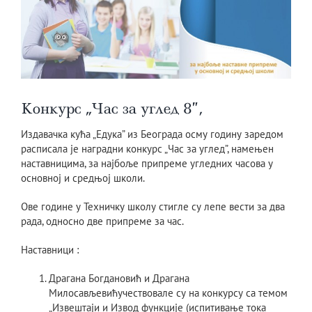
Kонкурс „Час за углед 8”,
Издавачка кућа „Едука” из Београда осму годину заредом
расписала је наградни конкурс „Час за углед”, намењен
наставницима, за најбоље припреме угледних часова у
основној и средњој школи.
Ове године у Техничку школу стигле су лепе вести за два
рада, односно две припреме за час.
Наставници :
Драгана Богдановић и Драгана
Милосављевићучествовале су на конкурсу са темом
„Извештаји и Извод функције (испитивање тока