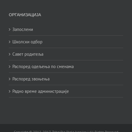
ОРГАНИЗАЦИЈА
Запослени
Школски одбор
Савет родитеља
Распоред одељења по сменама
Распоред звоњења
Радно време администрације
Copyright © 2012.-2017. Tehnička škola Ivanjica | All Rights Reserved